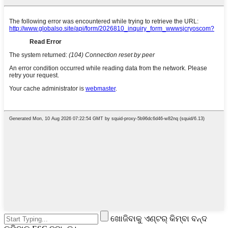
ଖୋଜିବାକୁ ଏଣ୍ଟର୍ କିମ୍ବା ବନ୍ଦ