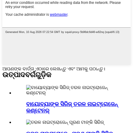
ଆପଣଙ୍କ ବାର୍ତ୍ତା ଏଠାରେ ଲେଖନ୍ତୁ ଏବଂ ଆମକୁ ପଠାନ୍ତୁ।
ଉତ୍ପାଦ
ବର୍ଗଗୁଡ଼ିକ
ବାୟୋବ୍ୟାଙ୍କ ସିରିଜ୍ ତରଳ ନାଇଟ୍ରୋଜେନ୍
କଣ୍ଟେନର୍