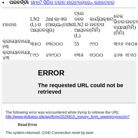
ପରବର୍ତ୍ତୀ:
ସ୍ମାର୍ଟ ସିରିଜ୍ ତରଳ ନାଇଟ୍ରୋଜେନ୍ କଣ୍ଟେନର୍
ଟ୍ରେ
ବେକ
LN2
2ml ଭାଏଲ
ତଳେ
କାର୍ଯ୍ୟକ୍ଷମ
ଭିତର
ଉଚ୍ଚତ
ମଡେଲ
(L) ର
(ଆଭ୍ୟନ୍ତରୀଣ
LN2 ର
ଉଚ୍ଚତା
ବ୍ୟାସ
(ମିମି)
ଆୟତନ
ସୂତା)
ଆୟତନ
(ମିମି)
(ମିମି)
(L)
କ୍ରାୟୋବାୟୋ
୩୫୦
୧୩୦୦୦
55
୯୯୦
୩୨୬
୧୫୦୫
୧୩
କ୍ରାୟୋବାୟୋ
୮୯୦
୪୨୯୦୦
୧୩୫
୧୦୦୦
୪୬୫
୧୮୧୦
୪୩