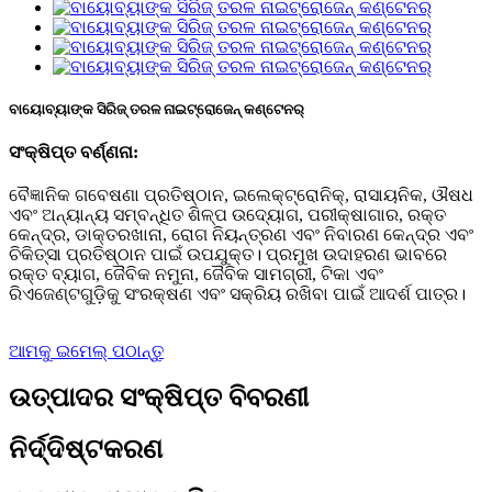
ବାୟୋବ୍ୟାଙ୍କ ସିରିଜ୍ ତରଳ ନାଇଟ୍ରୋଜେନ୍ କଣ୍ଟେନର୍
ସଂକ୍ଷିପ୍ତ ବର୍ଣ୍ଣନା:
ବୈଜ୍ଞାନିକ ଗବେଷଣା ପ୍ରତିଷ୍ଠାନ, ଇଲେକ୍ଟ୍ରୋନିକ୍, ରାସାୟନିକ, ଔଷଧ
ଏବଂ ଅନ୍ୟାନ୍ୟ ସମ୍ବନ୍ଧିତ ଶିଳ୍ପ ଉଦ୍ୟୋଗ, ପରୀକ୍ଷାଗାର, ରକ୍ତ
କେନ୍ଦ୍ର, ଡାକ୍ତରଖାନା, ରୋଗ ନିୟନ୍ତ୍ରଣ ଏବଂ ନିବାରଣ କେନ୍ଦ୍ର ଏବଂ
ଚିକିତ୍ସା ପ୍ରତିଷ୍ଠାନ ପାଇଁ ଉପଯୁକ୍ତ। ପ୍ରମୁଖ ଉଦାହରଣ ଭାବରେ
ରକ୍ତ ବ୍ୟାଗ, ଜୈବିକ ନମୁନା, ଜୈବିକ ସାମଗ୍ରୀ, ଟିକା ଏବଂ
ରିଏଜେଣ୍ଟଗୁଡ଼ିକୁ ସଂରକ୍ଷଣ ଏବଂ ସକ୍ରିୟ ରଖିବା ପାଇଁ ଆଦର୍ଶ ପାତ୍ର।
ଆମକୁ ଇମେଲ୍ ପଠାନ୍ତୁ
ଉତ୍ପାଦର ସଂକ୍ଷିପ୍ତ ବିବରଣୀ
ନିର୍ଦ୍ଦିଷ୍ଟକରଣ