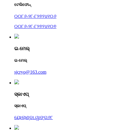
ଟେଲିଫୋନ୍
୦୦୮୬-୨୮-୮୨୭୨୪୧୦୬
୦୦୮୬-୨୮-୮୨୭୨୪୧୦୭
ଇ-ମେଲ୍
ଇ-ମେଲ୍
sjcryo@163.com
ସ୍କାଏପ୍
ସ୍କାଏପ୍
ୟୋଲାଣ୍ଡା.ୱାଙ୍ଗ୬୮