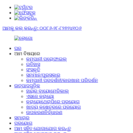
ଆମକୁ କଲ୍ କରନ୍ତୁ: ୦୦୮୬-୨୮-୮୨୭୨୪୧୦୬
ଘର
ଆମ ବିଷୟରେ
କମ୍ପାନୀ ପ୍ରୋଫାଇଲ୍
ଇତିହାସ
ସଂସ୍କୃତି
ସମ୍ମାନ/ପୁରସ୍କାର
କମ୍ପାନୀ ପ୍ରଦର୍ଶନୀ/କାରଖାନା ପରିଦର୍ଶନ
ଉତ୍ପାଦଗୁଡ଼ିକ
ହାୟର ବାୟୋମେଡିକାଲ୍
ଏସଜେ କ୍ରାୟୋ
କ୍ରାୟୋଥେରାପିରେ ପ୍ରୟୋଗ
ଖାଦ୍ୟ କ୍ଷେତ୍ରରେ ପ୍ରୟୋଗ
ଉପକରଣନିର୍ଦ୍ଧାରଣ
ସମାଚାର
ପ୍ରୟୋଗ
ଆମ ସହିତ ଯୋଗାଯୋଗ କରନ୍ତୁ