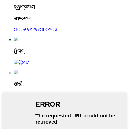
ହ୍ୱାଟ୍ସଆପ୍
ହ୍ୱାଟ୍ସଆପ୍
୦୦୮୬ ୧୭୭୧୧୦୮୦୨୦୫
ୱିଚାଟ୍
ଶୀର୍ଷ