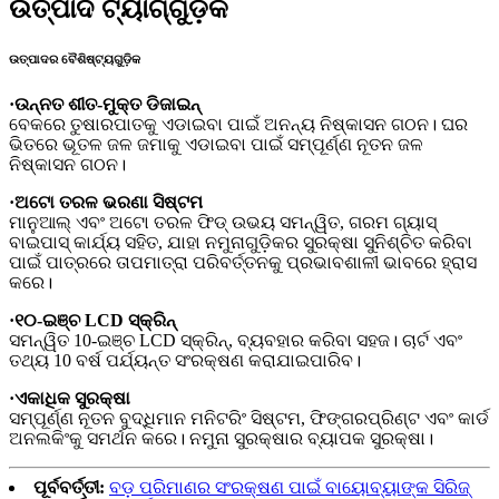
ଉତ୍ପାଦ ଟ୍ୟାଗ୍‌ଗୁଡ଼ିକ
ଉତ୍ପାଦର ବୈଶିଷ୍ଟ୍ୟଗୁଡ଼ିକ
·ଉନ୍ନତ ଶୀତ-ମୁକ୍ତ ଡିଜାଇନ୍
ବେକରେ ତୁଷାରପାତକୁ ଏଡାଇବା ପାଇଁ ଅନନ୍ୟ ନିଷ୍କାସନ ଗଠନ। ଘର
ଭିତରେ ଭୂତଳ ଜଳ ଜମାକୁ ଏଡାଇବା ପାଇଁ ସମ୍ପୂର୍ଣ୍ଣ ନୂତନ ଜଳ
ନିଷ୍କାସନ ଗଠନ।
·ଅଟୋ ତରଳ ଭରଣା ସିଷ୍ଟମ
ମାନୁଆଲ୍ ଏବଂ ଅଟୋ ତରଳ ଫିଡ୍ ଉଭୟ ସମନ୍ୱିତ, ଗରମ ଗ୍ୟାସ୍
ବାଇପାସ୍ କାର୍ଯ୍ୟ ସହିତ, ଯାହା ନମୁନାଗୁଡ଼ିକର ସୁରକ୍ଷା ସୁନିଶ୍ଚିତ କରିବା
ପାଇଁ ପାତ୍ରରେ ତାପମାତ୍ରା ପରିବର୍ତ୍ତନକୁ ପ୍ରଭାବଶାଳୀ ଭାବରେ ହ୍ରାସ
କରେ।
·୧୦-ଇଞ୍ଚ LCD ସ୍କ୍ରିନ୍
ସମନ୍ୱିତ 10-ଇଞ୍ଚ LCD ସ୍କ୍ରିନ୍, ବ୍ୟବହାର କରିବା ସହଜ। ଚାର୍ଟ ଏବଂ
ତଥ୍ୟ 10 ବର୍ଷ ପର୍ଯ୍ୟନ୍ତ ସଂରକ୍ଷଣ କରାଯାଇପାରିବ।
·ଏକାଧିକ ସୁରକ୍ଷା
ସମ୍ପୂର୍ଣ୍ଣ ନୂତନ ବୁଦ୍ଧିମାନ ମନିଟରିଂ ସିଷ୍ଟମ, ଫିଙ୍ଗରପ୍ରିଣ୍ଟ ଏବଂ କାର୍ଡ
ଅନଲକିଂକୁ ସମର୍ଥନ କରେ। ନମୁନା ସୁରକ୍ଷାର ବ୍ୟାପକ ସୁରକ୍ଷା।
ପୂର୍ବବର୍ତ୍ତୀ:
ବଡ଼ ପରିମାଣର ସଂରକ୍ଷଣ ପାଇଁ ବାୟୋବ୍ୟାଙ୍କ ସିରିଜ୍