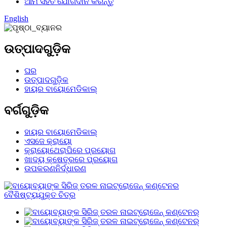
ଆମ ସହିତ ଯୋଗଦାନ କରନ୍ତୁ
English
ଉତ୍ପାଦଗୁଡ଼ିକ
ଘର
ଉତ୍ପାଦଗୁଡ଼ିକ
ହାୟର ବାୟୋମେଡିକାଲ୍
ବର୍ଗଗୁଡ଼ିକ
ହାୟର ବାୟୋମେଡିକାଲ୍
ଏସଜେ କ୍ରାୟୋ
କ୍ରାୟୋଥେରାପିରେ ପ୍ରୟୋଗ
ଖାଦ୍ୟ କ୍ଷେତ୍ରରେ ପ୍ରୟୋଗ
ଉପକରଣନିର୍ଦ୍ଧାରଣ