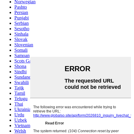
Norwegian
Pashto
Persian
Punjabi
Serbian
Sesotho
Sinhala
Slovak
Slovenian
Somali
Samoan
Scots Gaelic
Shona
Sindhi
Sundanese
Swahili
Tajik
Tamil
Telugu
Thai
Ukrainian
Urdu
Uzbek
Vietnamese
Welsh