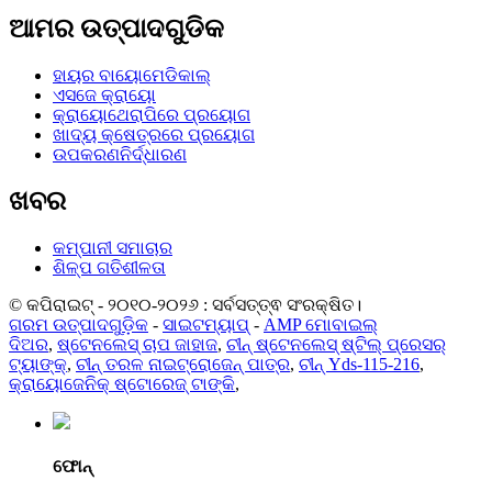
ଆମର ଉତ୍ପାଦଗୁଡିକ
ହାୟର ବାୟୋମେଡିକାଲ୍
ଏସଜେ କ୍ରାୟୋ
କ୍ରାୟୋଥେରାପିରେ ପ୍ରୟୋଗ
ଖାଦ୍ୟ କ୍ଷେତ୍ରରେ ପ୍ରୟୋଗ
ଉପକରଣନିର୍ଦ୍ଧାରଣ
ଖବର
କମ୍ପାନୀ ସମାଚାର
ଶିଳ୍ପ ଗତିଶୀଳତା
© କପିରାଇଟ୍ - ୨୦୧୦-୨୦୨୬ : ସର୍ବସତ୍ତ୍ଵ ସଂରକ୍ଷିତ।
ଗରମ ଉତ୍ପାଦଗୁଡ଼ିକ
-
ସାଇଟମ୍ୟାପ୍
-
AMP ମୋବାଇଲ୍
ଦିଅର
,
ଷ୍ଟେନଲେସ୍ ଚାପ ଜାହାଜ
,
ଚୀନ୍ ଷ୍ଟେନଲେସ୍ ଷ୍ଟିଲ୍ ପ୍ରେସର୍
ଟ୍ୟାଙ୍କ୍
,
ଚୀନ୍ ତରଳ ନାଇଟ୍ରୋଜେନ୍ ପାତ୍ର
,
ଚୀନ୍ Yds-115-216
,
କ୍ରାୟୋଜେନିକ୍ ଷ୍ଟୋରେଜ୍ ଟାଙ୍କି
,
ଫୋନ୍