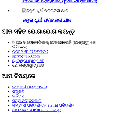
ତରଳ ନାଇଟ୍ରୋଜେନ୍ ପୂରଣ ଟାଙ୍କି ସିରିଜ୍
ନମୁନା ଧୂଆଁ ପରିଚାଳନା ଯାନ
ଆମ ସହିତ ଯୋଗାଯୋଗ କରନ୍ତୁ
ହାୟର ବାୟୋମେଡିକାଲ୍ ଟେକ୍ନୋଲୋଜି (ଚେଙ୍ଗଡୁ) କୋ.,
ଲିମିଟେଡ୍
୦୦୮୬-୨୮-୮୨୭୨୪୧୦୬
sjcryo@163.com
ୟାଲାଣ୍ଡା।ୱାଙ୍ଗ୬୮
ୟୋଲାଣ୍ଡାୱାଙ୍ଗ88
ଆମ ବିଷୟରେ
କମ୍ପାନୀ ପ୍ରୋଫାଇଲ୍
ସଂସ୍କୃତି
ଇତିହାସ
ସମ୍ମାନ/ପୁରସ୍କାର
କମ୍ପାନୀ ପ୍ରଦର୍ଶନୀ/କାରଖାନା ପରିଦର୍ଶନ
ଆମ ସହିତ ଯୋଗାଯୋଗ କରନ୍ତୁ