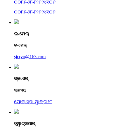
୦୦୮୬-୨୮-୮୨୭୨୪୧୦୬
୦୦୮୬-୨୮-୮୨୭୨୪୧୦୭
ଇ-ମେଲ୍
ଇ-ମେଲ୍
sjcryo@163.com
ସ୍କାଏପ୍
ସ୍କାଏପ୍
ୟୋଲାଣ୍ଡା.ୱାଙ୍ଗ୬୮
ହ୍ୱାଟ୍ସଆପ୍