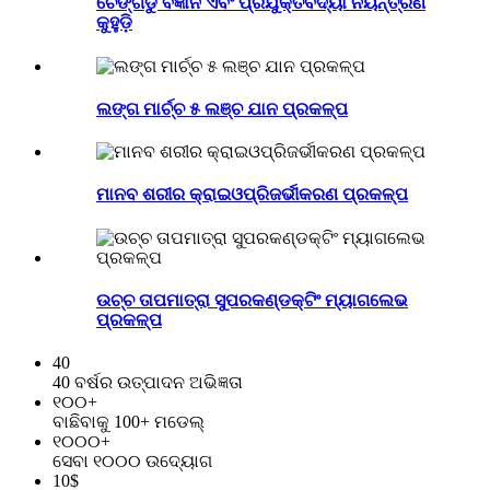
ଚେଙ୍ଗଡୁ ବିଜ୍ଞାନ ଏବଂ ପ୍ରଯୁକ୍ତିବିଦ୍ୟା ନିୟନ୍ତ୍ରଣ
କୁହୁଡ଼ି
ଲଙ୍ଗ ମାର୍ଚ୍ଚ ୫ ଲଞ୍ଚ ଯାନ ପ୍ରକଳ୍ପ
ମାନବ ଶରୀର କ୍ରାଇଓପ୍ରିଜର୍ଭୀକରଣ ପ୍ରକଳ୍ପ
ଉଚ୍ଚ ତାପମାତ୍ରା ସୁପରକଣ୍ଡକ୍ଟିଂ ମ୍ୟାଗଲେଭ
ପ୍ରକଳ୍ପ
40
40 ବର୍ଷର ଉତ୍ପାଦନ ଅଭିଜ୍ଞତା
୧୦୦
+
ବାଛିବାକୁ 100+ ମଡେଲ୍
୧୦୦୦
+
ସେବା ୧୦୦୦ ଉଦ୍ୟୋଗ
10
$