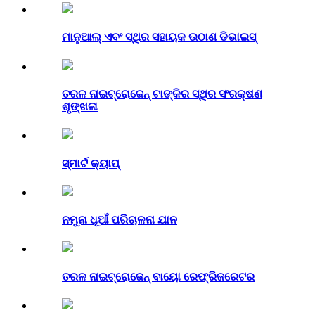
ମାନୁଆଲ୍ ଏବଂ ସ୍ଥିର ସହାୟକ ଉଠାଣ ଡିଭାଇସ୍
ତରଳ ନାଇଟ୍ରୋଜେନ୍ ଟାଙ୍କିର ସ୍ଥିର ସଂରକ୍ଷଣ
ଶୃଙ୍ଖଳା
ସ୍ମାର୍ଟ କ୍ୟାପ୍
ନମୁନା ଧୂଆଁ ପରିଚାଳନା ଯାନ
ତରଳ ନାଇଟ୍ରୋଜେନ୍ ବାୟୋ ରେଫ୍ରିଜରେଟର