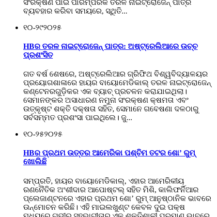
ସଂରକ୍ଷଣ ପାଇଁ ପାରମ୍ପରିକ ତରଳ ନାଇଟ୍ରୋଜେନ୍ ପାତ୍ର
ବ୍ୟବହାର କରିବା ସମୟରେ, ସ୍ଥିତି...
୧୦-୨୯
୨୦୨୫
HBର ତରଳ ନାଇଟ୍ରୋଜେନ୍ ପାତ୍ର: ଅଷ୍ଟ୍ରେଲିଆରେ ଉଚ୍ଚ
ପ୍ରଶଂସିତ
ଗତ ବର୍ଷ ଶେଷରେ, ଅଷ୍ଟ୍ରେଲିଆର ଗ୍ରିଫିଥ ବିଶ୍ୱବିଦ୍ୟାଳୟର
ପ୍ରୟୋଗଶାଳାରେ ହାୟର ବାୟୋମେଡିକାଲ୍ ତରଳ ନାଇଟ୍ରୋଜେନ୍
କଣ୍ଟେନରଗୁଡ଼ିକର ଏକ ବ୍ୟାଚ୍ ପ୍ରଚଳନ କରାଯାଇଥିଲା।
ସେମାନଙ୍କର ଅସାଧାରଣ ନମୁନା ସଂରକ୍ଷଣ କ୍ଷମତା ଏବଂ
ଉତ୍କୃଷ୍ଟ ଶକ୍ତି ଦକ୍ଷତା ସହିତ, ସେମାନେ ଗବେଷଣା ଦଳଠାରୁ
ସର୍ବସମ୍ମତ ପ୍ରଶଂସା ପାଇଥିଲେ। ଜୁ...
୧୦-୨୫
୨୦୨୫
HBର ପ୍ରଥମ ଉତ୍ତର ଆମେରିକା ପଶ୍ଚିମ ତଟର ଶୋ’ ରୁମ୍
ଖୋଲିଛି
ସମ୍ପ୍ରତି, ହାୟର ବାୟୋମେଡିକାଲ୍, ଏହାର ଆମେରିକୀୟ
ରଣନୈତିକ ଅଂଶୀଦାର ଆପୋଷ୍ଟଲ୍ ସହିତ ମିଶି, କାଲିଫର୍ନିଆର
ପ୍ଲେଜାଣ୍ଟନରେ ଏହାର ପ୍ରଥମ ଶୋ’ ରୁମ୍ ଆନୁଷ୍ଠାନିକ ଭାବରେ
ଉନ୍ମୋଚନ କରିଛି। ଏହି ମାଇଲଖୁଣ୍ଟ କେବଳ ଦୁଇ ପକ୍ଷ
ମଧ୍ୟରେ ଗଭୀର ସହଭାଗୀତାର ଏକ ଶକ୍ତିଶାଳୀ ପ୍ରମାଣ ଭାବରେ