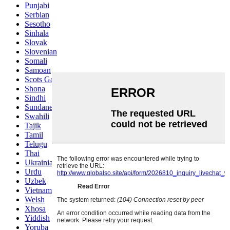
Punjabi
Serbian
Sesotho
Sinhala
Slovak
Slovenian
Somali
Samoan
Scots Gaelic
Shona
Sindhi
Sundanese
Swahili
Tajik
Tamil
Telugu
Thai
Ukrainian
Urdu
Uzbek
Vietnamese
Welsh
Xhosa
Yiddish
Yoruba