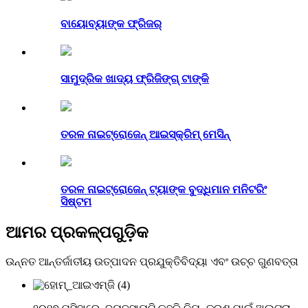
ବାୟୋବ୍ୟାଙ୍କ ଫ୍ରିଜର୍
ସାମୁଦ୍ରିକ ଖାଦ୍ୟ ଫ୍ରିଜିଙ୍ଗ୍ ଟାଙ୍କି
ତରଳ ନାଇଟ୍ରୋଜେନ୍ ଆଇସ୍କ୍ରିମ୍ ମେସିନ୍
ତରଳ ନାଇଟ୍ରୋଜେନ୍ ଟ୍ୟାଙ୍କ ବୁଦ୍ଧିମାନ ମନିଟରିଂ
ସିଷ୍ଟମ
ଆମର ପ୍ରକଳ୍ପଗୁଡ଼ିକ
ଉନ୍ନତ ଆନ୍ତର୍ଜାତୀୟ ଉତ୍ପାଦନ ପ୍ରଯୁକ୍ତିବିଦ୍ୟା ଏବଂ ଉଚ୍ଚ ଗୁଣବତ୍ତା