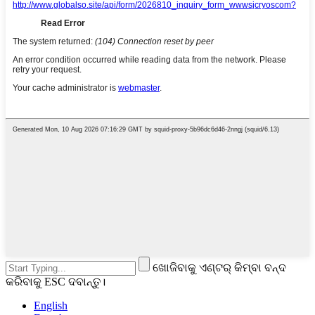
ଖୋଜିବାକୁ ଏଣ୍ଟର୍ କିମ୍ବା ବନ୍ଦ
କରିବାକୁ ESC ଦବାନ୍ତୁ।
English