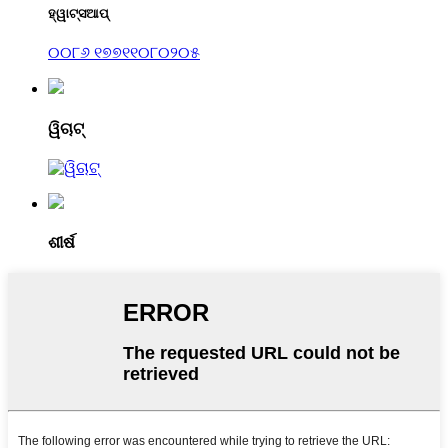
ହ୍ୱାଟ୍ସଆପ୍
୦୦୮୬ ୧୭୭୧୧୦୮୦୨୦୫
ୱିଚାଟ୍
ଶୀର୍ଷ