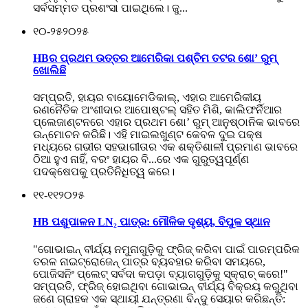
ସର୍ବସମ୍ମତ ପ୍ରଶଂସା ପାଇଥିଲେ। ଜୁ...
୧୦-୨୫
୨୦୨୫
HBର ପ୍ରଥମ ଉତ୍ତର ଆମେରିକା ପଶ୍ଚିମ ତଟର ଶୋ’ ରୁମ୍
ଖୋଲିଛି
ସମ୍ପ୍ରତି, ହାୟର ବାୟୋମେଡିକାଲ୍, ଏହାର ଆମେରିକୀୟ
ରଣନୈତିକ ଅଂଶୀଦାର ଆପୋଷ୍ଟଲ୍ ସହିତ ମିଶି, କାଲିଫର୍ନିଆର
ପ୍ଲେଜାଣ୍ଟନରେ ଏହାର ପ୍ରଥମ ଶୋ’ ରୁମ୍ ଆନୁଷ୍ଠାନିକ ଭାବରେ
ଉନ୍ମୋଚନ କରିଛି। ଏହି ମାଇଲଖୁଣ୍ଟ କେବଳ ଦୁଇ ପକ୍ଷ
ମଧ୍ୟରେ ଗଭୀର ସହଭାଗୀତାର ଏକ ଶକ୍ତିଶାଳୀ ପ୍ରମାଣ ଭାବରେ
ଠିଆ ହୁଏ ନାହିଁ, ବରଂ ହାୟର ବି...ରେ ଏକ ଗୁରୁତ୍ୱପୂର୍ଣ୍ଣ
ପଦକ୍ଷେପକୁ ପ୍ରତିନିଧିତ୍ୱ କରେ।
୧୧-୧୧
୨୦୨୫
HB ପଶୁପାଳନ LN₂ ପାତ୍ର: ମୌଳିକ ଦୃଶ୍ୟ, ବିପୁଳ ସ୍ଥାନ
"ଗୋଭାଇନ୍ ବୀର୍ଯ୍ୟ ନମୁନାଗୁଡ଼ିକୁ ଫ୍ରିଜ୍ କରିବା ପାଇଁ ପାରମ୍ପରିକ
ତରଳ ନାଇଟ୍ରୋଜେନ୍ ପାତ୍ର ବ୍ୟବହାର କରିବା ସମୟରେ,
ପୋଜିସନିଂ ପ୍ଲେଟ୍ ସର୍ବଦା କପଡ଼ା ବ୍ୟାଗଗୁଡ଼ିକୁ ସ୍କ୍ରାଚ୍ କରେ!"
ସମ୍ପ୍ରତି, ଫ୍ରିଜ୍ ହୋଇଥିବା ଗୋଭାଇନ୍ ବୀର୍ଯ୍ୟ ବିକ୍ରୟ କରୁଥିବା
ଜଣେ ଗ୍ରାହକ ଏକ ସ୍ଥାୟୀ ଯନ୍ତ୍ରଣା ବିନ୍ଦୁ ସେୟାର କରିଛନ୍ତି: