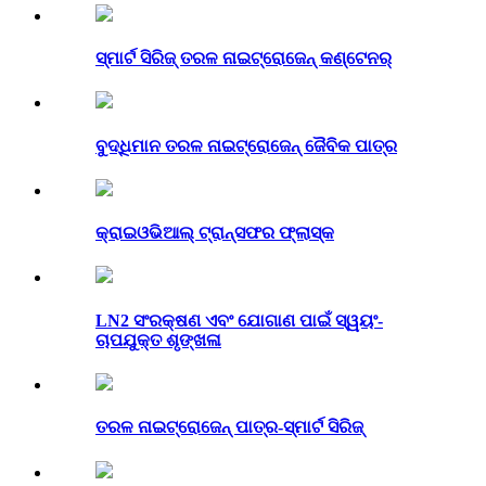
ସ୍ମାର୍ଟ ସିରିଜ୍ ତରଳ ନାଇଟ୍ରୋଜେନ୍ କଣ୍ଟେନର୍
ବୁଦ୍ଧିମାନ ତରଳ ନାଇଟ୍ରୋଜେନ୍ ଜୈବିକ ପାତ୍ର
କ୍ରାଇଓଭିଆଲ୍ ଟ୍ରାନ୍ସଫର ଫ୍ଲାସ୍କ
LN2 ସଂରକ୍ଷଣ ଏବଂ ଯୋଗାଣ ପାଇଁ ସ୍ୱୟଂ-
ଚାପଯୁକ୍ତ ଶୃଙ୍ଖଳା
ତରଳ ନାଇଟ୍ରୋଜେନ୍ ପାତ୍ର-ସ୍ମାର୍ଟ ସିରିଜ୍