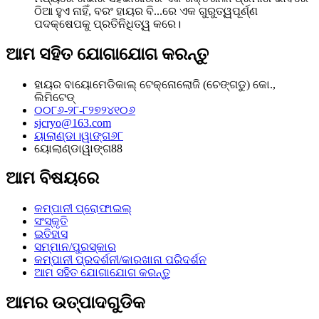
ଠିଆ ହୁଏ ନାହିଁ, ବରଂ ହାୟର ବି...ରେ ଏକ ଗୁରୁତ୍ୱପୂର୍ଣ୍ଣ
ପଦକ୍ଷେପକୁ ପ୍ରତିନିଧିତ୍ୱ କରେ।
ଆମ ସହିତ ଯୋଗାଯୋଗ କରନ୍ତୁ
ହାୟର ବାୟୋମେଡିକାଲ୍ ଟେକ୍ନୋଲୋଜି (ଚେଙ୍ଗଡୁ) କୋ.,
ଲିମିଟେଡ୍
୦୦୮୬-୨୮-୮୨୭୨୪୧୦୬
sjcryo@163.com
ୟାଲାଣ୍ଡା।ୱାଙ୍ଗ୬୮
ୟୋଲାଣ୍ଡାୱାଙ୍ଗ88
ଆମ ବିଷୟରେ
କମ୍ପାନୀ ପ୍ରୋଫାଇଲ୍
ସଂସ୍କୃତି
ଇତିହାସ
ସମ୍ମାନ/ପୁରସ୍କାର
କମ୍ପାନୀ ପ୍ରଦର୍ଶନୀ/କାରଖାନା ପରିଦର୍ଶନ
ଆମ ସହିତ ଯୋଗାଯୋଗ କରନ୍ତୁ
ଆମର ଉତ୍ପାଦଗୁଡିକ