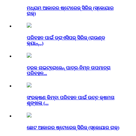
ମଧ୍ୟମ ଆକାରର ଷ୍ଟୋରେଜ୍ ସିରିଜ୍ (ସ୍କୋୟାର
ରାକ୍)
ପରିବହନ ପାଇଁ ଡ୍ରାଏସିପର୍ ସିରିଜ୍ (ରାଉଣ୍ଡ
କ୍ୟାନ୍...)
ତରଳ ନାଇଟ୍ରୋଜେନ୍ ପାତ୍ର-ନିମ୍ନ ତାପମାତ୍ରା
ପରିବହନ...
ସଂରକ୍ଷଣ କିମ୍ବା ପରିବହନ ପାଇଁ ଉଚ୍ଚ କ୍ଷମତା
ଶୃଙ୍ଖଳା (...
ଛୋଟ ଆକାରର ଷ୍ଟୋରେଜ୍ ସିରିଜ୍ (ସ୍କୋୟାର ରାକ୍)