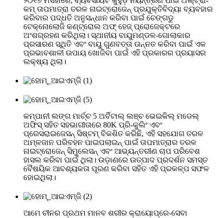
୨୦୧୭ ମସିହାରେ, ବ୍ୟବସାୟଟି କୁହୁଡ଼ି ନିୟନ୍ତ୍ରଣ ପାଇଁ ଅଲ୍ଟ୍ରା-
କମ୍ ତାପମାତ୍ରା ତରଳ ନାଇଟ୍ରୋଜେନ୍ ପ୍ରଯୁକ୍ତିବିଦ୍ୟା ବ୍ୟବହାର
କରିବାର ପଦ୍ଧତି ଅନୁସନ୍ଧାନ କରିବା ପାଇଁ ଚେଙ୍ଗଡୁ
ଟେକ୍ନୋଲୋଜି କଣ୍ଟ୍ରୋଲ ଅଫ୍ ହେଜ୍ ପ୍ରୋଜେକ୍ଟରେ
ଅଂଶଗ୍ରହଣ କରିଥିଲା। ସ୍ଥାନୀୟ ବାୟୁମଣ୍ଡଳ-ଗୋଲାକାର
ପ୍ରସାରଣ ସ୍ଥିତି ଏବଂ ବାୟୁ ଗୁଣବତ୍ତା ଉନ୍ନତ କରିବା ପାଇଁ ଏକ
ପ୍ରଭାବଶାଳୀ ଉପାୟ ଖୋଜିବା ପାଇଁ ଏହି ପ୍ରକାରର ପ୍ରୟାସର
ଲକ୍ଷ୍ୟ ଥିଲା।
କମ୍ପାନୀ ଲଙ୍ଗ ମାର୍ଚ୍ଚ 5 ଅର୍ବିଟାଲ୍ ଲଞ୍ଚ ଭେଇକିଲ୍ ମଡେଲ୍
ଅଫିସ୍ ସହିତ ସହଭାଗୀତାରେ 80K ପ୍ରି-କୁଲିଂ ଏବଂ
ପ୍ରେସରାଇଜେସନ୍ ସିଷ୍ଟମ୍ ବିକଶିତ କରିଛି, ଏହି ସହଯୋଗ ତରଳ
ଅମ୍ଳଜାନ ପରିବହନ ପାଇପଲାଇନ୍ ପାଇଁ ତାପମାତ୍ରାର ତରଳ
ନାଇଟ୍ରୋଜେନ୍ ସିମୁଲେସନ୍ ଏବଂ ଆଭ୍ୟନ୍ତରୀଣ ଚାପ ପରିବେଶ
ହାସଲ କରିବା ପାଇଁ ଥିଲା। ଉଡ଼ାଣରେ ଉତ୍ପାଦ ପ୍ରଦର୍ଶନ ସମସ୍ତ
ବୈଷୟିକ ଆବଶ୍ୟକତା ପୂରଣ କରିବା ସହିତ ଏହି ପ୍ରକଳ୍ପ ସଫଳ
ହୋଇଥିଲା।
ଆମେ ଚୀନର ପ୍ରଥମ ମାନବ ଶରୀର କ୍ରାୟୋପ୍ରେ-ସେବା