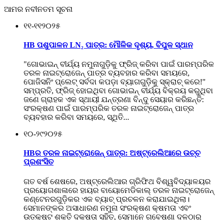
ଆମର ନବୀନତମ ସୂଚନା
୧୧-୧୧
୨୦୨୫
HB ପଶୁପାଳନ LN₂ ପାତ୍ର: ମୌଳିକ ଦୃଶ୍ୟ, ବିପୁଳ ସ୍ଥାନ
"ଗୋଭାଇନ୍ ବୀର୍ଯ୍ୟ ନମୁନାଗୁଡ଼ିକୁ ଫ୍ରିଜ୍ କରିବା ପାଇଁ ପାରମ୍ପରିକ
ତରଳ ନାଇଟ୍ରୋଜେନ୍ ପାତ୍ର ବ୍ୟବହାର କରିବା ସମୟରେ,
ପୋଜିସନିଂ ପ୍ଲେଟ୍ ସର୍ବଦା କପଡ଼ା ବ୍ୟାଗଗୁଡ଼ିକୁ ସ୍କ୍ରାଚ୍ କରେ!"
ସମ୍ପ୍ରତି, ଫ୍ରିଜ୍ ହୋଇଥିବା ଗୋଭାଇନ୍ ବୀର୍ଯ୍ୟ ବିକ୍ରୟ କରୁଥିବା
ଜଣେ ଗ୍ରାହକ ଏକ ସ୍ଥାୟୀ ଯନ୍ତ୍ରଣା ବିନ୍ଦୁ ସେୟାର କରିଛନ୍ତି:
ସଂରକ୍ଷଣ ପାଇଁ ପାରମ୍ପରିକ ତରଳ ନାଇଟ୍ରୋଜେନ୍ ପାତ୍ର
ବ୍ୟବହାର କରିବା ସମୟରେ, ସ୍ଥିତି...
୧୦-୨୯
୨୦୨୫
HBର ତରଳ ନାଇଟ୍ରୋଜେନ୍ ପାତ୍ର: ଅଷ୍ଟ୍ରେଲିଆରେ ଉଚ୍ଚ
ପ୍ରଶଂସିତ
ଗତ ବର୍ଷ ଶେଷରେ, ଅଷ୍ଟ୍ରେଲିଆର ଗ୍ରିଫିଥ ବିଶ୍ୱବିଦ୍ୟାଳୟର
ପ୍ରୟୋଗଶାଳାରେ ହାୟର ବାୟୋମେଡିକାଲ୍ ତରଳ ନାଇଟ୍ରୋଜେନ୍
କଣ୍ଟେନରଗୁଡ଼ିକର ଏକ ବ୍ୟାଚ୍ ପ୍ରଚଳନ କରାଯାଇଥିଲା।
ସେମାନଙ୍କର ଅସାଧାରଣ ନମୁନା ସଂରକ୍ଷଣ କ୍ଷମତା ଏବଂ
ଉତ୍କୃଷ୍ଟ ଶକ୍ତି ଦକ୍ଷତା ସହିତ, ସେମାନେ ଗବେଷଣା ଦଳଠାରୁ