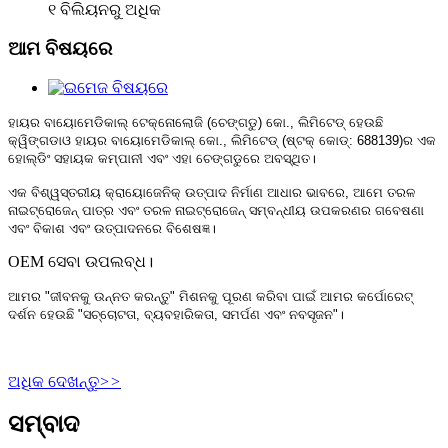
୧ ବିଲିୟନରୁ ଅଧିକ
ଆମ ବିଷୟରେ
ହାୟର ବାୟୋମେଡିକାଲ୍ ଟେକ୍ନୋଲୋଜି (ଚେଙ୍ଗଡୁ) କୋ., ଲିମିଟେଡ୍ ହେଉଛି
କ୍ୱିଙ୍ଗଡାଓ ହାୟର ବାୟୋମେଡିକାଲ୍ କୋ., ଲିମିଟେଡ୍ (ଷ୍ଟକ୍ କୋଡ୍: 688139)ର ଏକ
ହୋଲ୍ଡିଂ ସହାୟକ କମ୍ପାନୀ ଏବଂ ଏହା ଚେଙ୍ଗଡୁରେ ଅବସ୍ଥିତ।
ଏକ ବିଶ୍ୱସ୍ତରୀୟ କ୍ରାୟୋଜେନିକ୍ ଉତ୍ପାଦ ନିର୍ମାଣ ଆଧାର ଭାବରେ, ଆମେ ତରଳ
ନାଇଟ୍ରୋଜେନ୍ ପାତ୍ର ଏବଂ ତରଳ ନାଇଟ୍ରୋଜେନ୍ ସମ୍ବନ୍ଧୀୟ ଉପକରଣର ଗବେଷଣା
ଏବଂ ବିକାଶ ଏବଂ ଉତ୍ପାଦନରେ ବିଶେଷଜ୍ଞ।
OEM ସେବା ଉପଲବ୍ଧ।
ଆମର "ଜୀବନକୁ ଉନ୍ନତ କରନ୍ତୁ" ମିଶନକୁ ପୂରଣ କରିବା ପାଇଁ ଆମର କର୍ପୋରେଟ୍
ଦର୍ଶନ ହେଉଛି "ସଚ୍ଚୋଟତା, ବ୍ୟବହାରିକତା, ସମର୍ପଣ ଏବଂ ନବସୃଜନ"।
ଅଧିକ ଦେଖନ୍ତୁ
>>
ସମ୍ବାଦ