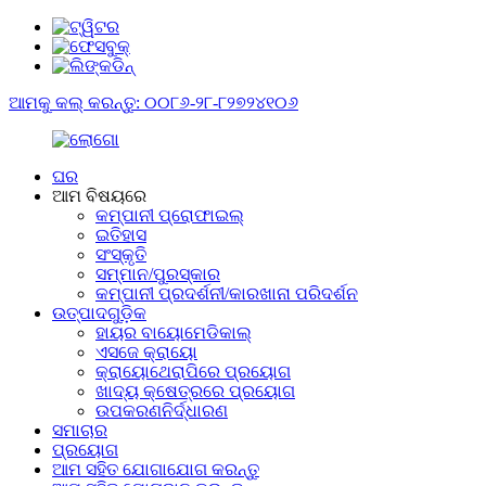
ଆମକୁ କଲ୍ କରନ୍ତୁ: ୦୦୮୬-୨୮-୮୨୭୨୪୧୦୬
ଘର
ଆମ ବିଷୟରେ
କମ୍ପାନୀ ପ୍ରୋଫାଇଲ୍
ଇତିହାସ
ସଂସ୍କୃତି
ସମ୍ମାନ/ପୁରସ୍କାର
କମ୍ପାନୀ ପ୍ରଦର୍ଶନୀ/କାରଖାନା ପରିଦର୍ଶନ
ଉତ୍ପାଦଗୁଡ଼ିକ
ହାୟର ବାୟୋମେଡିକାଲ୍
ଏସଜେ କ୍ରାୟୋ
କ୍ରାୟୋଥେରାପିରେ ପ୍ରୟୋଗ
ଖାଦ୍ୟ କ୍ଷେତ୍ରରେ ପ୍ରୟୋଗ
ଉପକରଣନିର୍ଦ୍ଧାରଣ
ସମାଚାର
ପ୍ରୟୋଗ
ଆମ ସହିତ ଯୋଗାଯୋଗ କରନ୍ତୁ