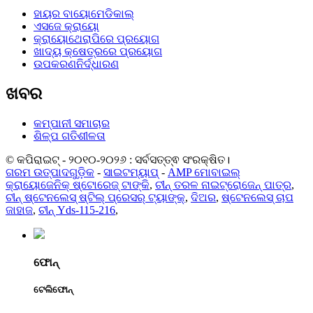
ହାୟର ବାୟୋମେଡିକାଲ୍
ଏସଜେ କ୍ରାୟୋ
କ୍ରାୟୋଥେରାପିରେ ପ୍ରୟୋଗ
ଖାଦ୍ୟ କ୍ଷେତ୍ରରେ ପ୍ରୟୋଗ
ଉପକରଣନିର୍ଦ୍ଧାରଣ
ଖବର
କମ୍ପାନୀ ସମାଚାର
ଶିଳ୍ପ ଗତିଶୀଳତା
© କପିରାଇଟ୍ - ୨୦୧୦-୨୦୨୬ : ସର୍ବସତ୍ତ୍ଵ ସଂରକ୍ଷିତ।
ଗରମ ଉତ୍ପାଦଗୁଡ଼ିକ
-
ସାଇଟମ୍ୟାପ୍
-
AMP ମୋବାଇଲ୍
କ୍ରାୟୋଜେନିକ୍ ଷ୍ଟୋରେଜ୍ ଟାଙ୍କି
,
ଚୀନ୍ ତରଳ ନାଇଟ୍ରୋଜେନ୍ ପାତ୍ର
,
ଚୀନ୍ ଷ୍ଟେନଲେସ୍ ଷ୍ଟିଲ୍ ପ୍ରେସର୍ ଟ୍ୟାଙ୍କ୍
,
ଦିଅର
,
ଷ୍ଟେନଲେସ୍ ଚାପ
ଜାହାଜ
,
ଚୀନ୍ Yds-115-216
,
ଫୋନ୍
ଟେଲିଫୋନ୍