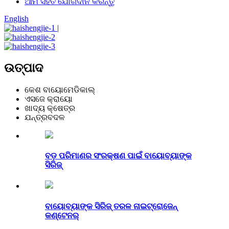
ଆମ ସହିତ ଯୋଗଦାନ କରନ୍ତୁ
English
ଉତ୍ପାଦ
କେଶ ବାୟୋମେଡିକାଲ୍
ଏସଜେ କ୍ରାୟୋ
ଖାଦ୍ୟ କ୍ଷେତ୍ର
ଯନ୍ତ୍ରବଦଳ
ବଡ଼ ପରିମାଣର ସଂରକ୍ଷଣ ପାଇଁ ବାୟୋବ୍ୟାଙ୍କ
ସିରିଜ୍
ବାୟୋବ୍ୟାଙ୍କ ସିରିଜ୍ ତରଳ ନାଇଟ୍ରୋଜେନ୍
କଣ୍ଟେନର୍