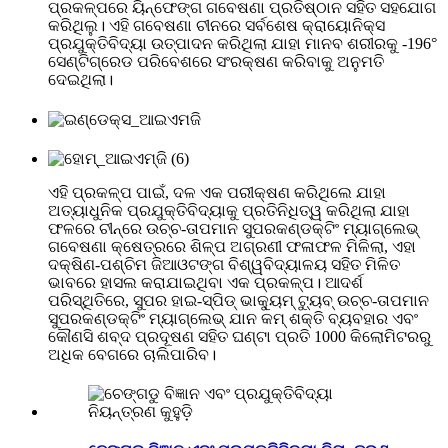
ପ୍ରକଳ୍ପରେ ୟିନ୍ଫେଙ୍ଗ ଗବେଷଣା ପ୍ରତିଷ୍ଠାନ ସହିତ ସହଯୋଗ
କରିଥିଲୁ। ଏହି ଗବେଷଣା ଚୀନରେ ସର୍ବଶେଷ କ୍ରାୟୋନିକ୍ସ
ପ୍ରଯୁକ୍ତିବିଦ୍ୟା ଉତ୍ପାଦନ କରିଥିଲା ​​ଯାହା ମାନବ ଶରୀରକୁ -196°
ସେଣ୍ଟିଗ୍ରେଡ ପରିବେଶରେ ସଂରକ୍ଷଣ କରିବାକୁ ଅନୁମତି
ଦେଇଥିଲା।
ଏହି ପ୍ରକଳ୍ପ ପାଇଁ, ଦଳ ଏକ ପରୀକ୍ଷଣ କରିଥିଲେ ଯାହା
ଅତ୍ୟାଧୁନିକ ପ୍ରଯୁକ୍ତିବିଦ୍ୟାକୁ ପ୍ରତିନିଧିତ୍ୱ କରିଥିଲା ​​ଯାହା
ଫଳରେ ଚୀନ୍‌ରେ ଉଚ୍ଚ-ତାପମାନ ସୁପରକଣ୍ଡକ୍ଟିଂ ମ୍ୟାଗ୍ଲେଭ୍
ଗବେଷଣା କ୍ଷେତ୍ରରେ ଶିଳ୍ପ ଅଗ୍ରଣୀ ଫଳାଫଳ ମିଳିଲା, ଏହା
ଦକ୍ଷିଣ-ପଶ୍ଚିମ ଜିଆଓଟଙ୍ଗ ବିଶ୍ୱବିଦ୍ୟାଳୟ ସହିତ ମିଳିତ
ଭାବରେ ହାସଲ କରାଯାଇଥିବା ଏକ ପ୍ରକଳ୍ପ। ଆଦର୍ଶ
ପରିସ୍ଥିତିରେ, ସୁପର ହାଇ-ସ୍ପିଡ୍ ଭାକ୍ୟୁମ୍ ଟ୍ୟୁବ୍ ଉଚ୍ଚ-ତାପମାନ
ସୁପରକଣ୍ଡକ୍ଟିଂ ମ୍ୟାଗ୍ଲେଭ୍ ଯାନ କମ୍ ଶକ୍ତି ବ୍ୟବହାର ଏବଂ
କୌଣସି ଶବ୍ଦ ପ୍ରଦୂଷଣ ସହିତ ଘଣ୍ଟା ପ୍ରତି 1000 କିଲୋମିଟରରୁ
ଅଧିକ ବେଗରେ ଚାଲିପାରିବ।